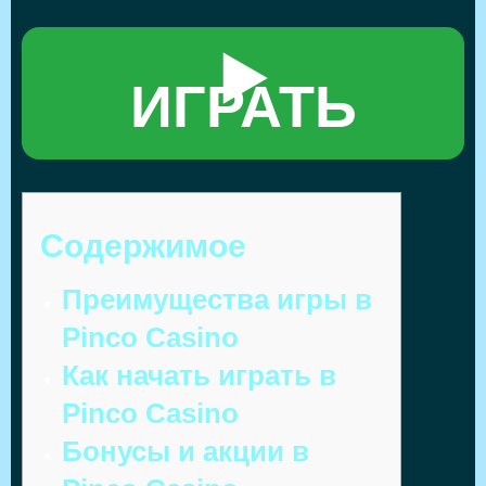
▶️
ИГРАТЬ
Содержимое
Преимущества игры в
Pinco Casino
Как начать играть в
Pinco Casino
Бонусы и акции в