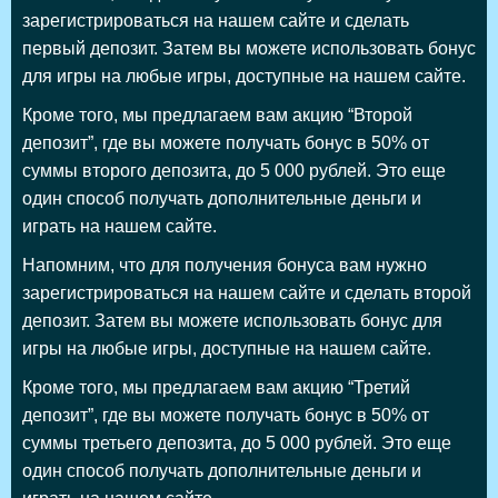
зарегистрироваться на нашем сайте и сделать
первый депозит. Затем вы можете использовать бонус
для игры на любые игры, доступные на нашем сайте.
Кроме того, мы предлагаем вам акцию “Второй
депозит”, где вы можете получать бонус в 50% от
суммы второго депозита, до 5 000 рублей. Это еще
один способ получать дополнительные деньги и
играть на нашем сайте.
Напомним, что для получения бонуса вам нужно
зарегистрироваться на нашем сайте и сделать второй
депозит. Затем вы можете использовать бонус для
игры на любые игры, доступные на нашем сайте.
Кроме того, мы предлагаем вам акцию “Третий
депозит”, где вы можете получать бонус в 50% от
суммы третьего депозита, до 5 000 рублей. Это еще
один способ получать дополнительные деньги и