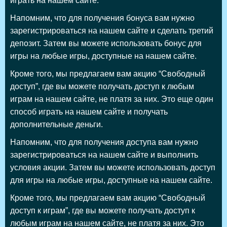
играть на нашем сайте.
Напомним, что для получения бонуса вам нужно
зарегистрироваться на нашем сайте и сделать третий
депозит. Затем вы можете использовать бонус для
игры на любые игры, доступные на нашем сайте.
Кроме того, мы предлагаем вам акцию “Свободный
доступ”, где вы можете получать доступ к любым
играм на нашем сайте, не платя за них. Это еще один
способ играть на нашем сайте и получать
дополнительные деньги.
Напомним, что для получения доступа вам нужно
зарегистрироваться на нашем сайте и выполнить
условия акции. Затем вы можете использовать доступ
для игры на любые игры, доступные на нашем сайте.
Кроме того, мы предлагаем вам акцию “Свободный
доступ к играм”, где вы можете получать доступ к
любым играм на нашем сайте, не платя за них. Это