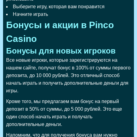
Выберите игру, которая вам понравится
Начните играть
Бонусы и акции в Pinco
Casino
Бонусы для новых игроков
Все новые игроки, которые зарегистрируются на
нашем сайте, получат бонус в 100% от суммы первого
депозита, до 10 000 рублей. Это отличный способ
начать играть и получить дополнительные деньги для
игры.
Кроме того, мы предлагаем вам бонус на первый
депозит в 50% от суммы, до 5 000 рублей. Это еще
один способ начать играть и получать
дополнительные деньги.
Напомним, что для получения бонуса вам нужно