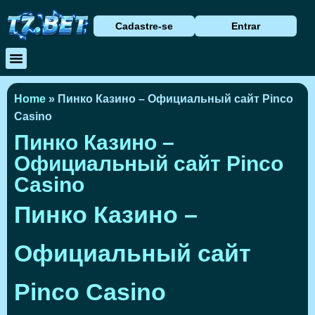
Cadastre-se
Entrar
Baixar Aplicativo
Caça Níqueis
Cassino Ao Vivo
Home
»
Пинко Казино – Официальный сайт Pinco
Casino
Пинко Казино –
Официальный сайт Pinco
Casino
Пинко Казино –
Официальный сайт
Pinco Casino