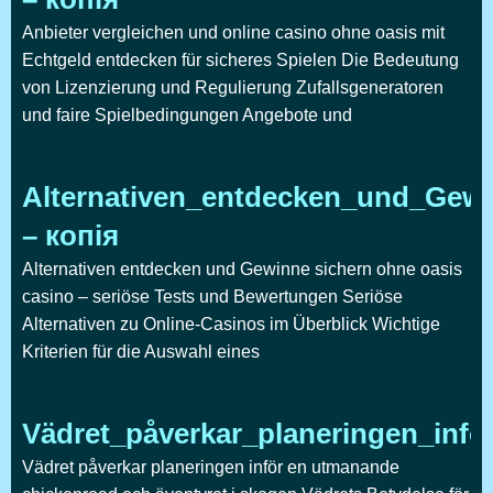
Anbieter vergleichen und online casino ohne oasis mit
Echtgeld entdecken für sicheres Spielen Die Bedeutung
von Lizenzierung und Regulierung Zufallsgeneratoren
und faire Spielbedingungen Angebote und
Alternativen_entdecken_und_Gewi
– копія
Alternativen entdecken und Gewinne sichern ohne oasis
casino – seriöse Tests und Bewertungen Seriöse
Alternativen zu Online-Casinos im Überblick Wichtige
Kriterien für die Auswahl eines
Vädret_påverkar_planeringen_inf
Vädret påverkar planeringen inför en utmanande