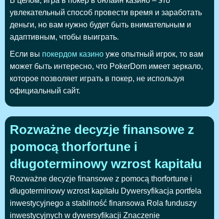
В целом, игра в покер в онлайн казино – это
увлекательный способ провести время и заработать
деньги, но вам нужно будет быть внимательным и
адаптивным, чтобы выиграть.
Если вы
покердом казино
уже опытный игрок, то вам
может быть интересно, что PokerDom имеет зеркало,
которое позволяет играть в покер, не используя
официальный сайт.
Rozważne decyzje finansowe z
pomocą thorfortune i
długoterminowy wzrost kapitału
Rozważne decyzje finansowe z pomocą thorfortune i
długoterminowy wzrost kapitału Dywersyfikacja portfela
inwestycyjnego a stabilność finansowa Rola funduszy
inwestycyjnych w dywersyfikacji Znaczenie