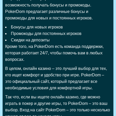
возможность получать бонусы и промокоды.
PokerDom предлагает различные бонусы и
промокоды для новых и постоянных игроков.
Бонусы для новых игроков
Промокоды для постоянных игроков
Скидки на депозиты
Кроме того, на PokerDom есть команда поддержки,
которая работает 24/7, чтобы помочь вам в любых
вопросах.
В целом, онлайн казино – это лучший выбор для тех,
кто ищет комфорт и удобство при игре. PokerDom –
это официальный сайт, который предлагает все
необходимые условия для комфортной игры.
Так что, если вы ищете онлайн казино, где можно
играть в покер и другие игры, то PokerDom – это ваш
выбор. Вход на сайт PokerDom – это только несколько