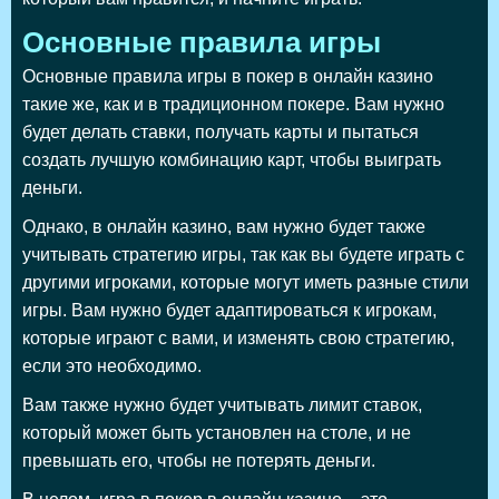
Основные правила игры
Основные правила игры в покер в онлайн казино
такие же, как и в традиционном покере. Вам нужно
будет делать ставки, получать карты и пытаться
создать лучшую комбинацию карт, чтобы выиграть
деньги.
Однако, в онлайн казино, вам нужно будет также
учитывать стратегию игры, так как вы будете играть с
другими игроками, которые могут иметь разные стили
игры. Вам нужно будет адаптироваться к игрокам,
которые играют с вами, и изменять свою стратегию,
если это необходимо.
Вам также нужно будет учитывать лимит ставок,
который может быть установлен на столе, и не
превышать его, чтобы не потерять деньги.