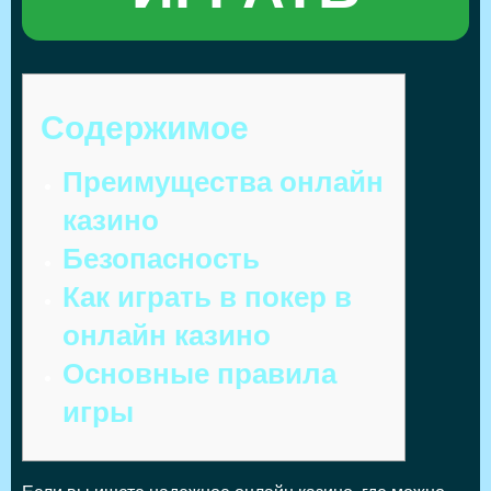
Содержимое
Преимущества онлайн
казино
Безопасность
Как играть в покер в
онлайн казино
Основные правила
игры