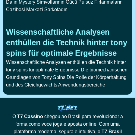
Dalın Mystery Simvollarının Gücü Pulsuz Fırlanmaların
Cazibəsi Mərkəzi Sarkofaqın
Wissenschaftliche Analysen
enthüllen die Technik hinter tony
spins für optimale Ergebnisse
Wissenschaftliche Analysen enthüllen die Technik hinter
tony spins für optimale Ergebnisse Die biomechanischen
Grundlagen von Tony Spins Die Rolle der Körperhaltung
und des Gleichgewichts Anwendungsbereiche
O
T7 Cassino
chegou ao Brasil para revolucionar a
forma como você joga e aposta online. Com uma
plataforma moderna, segura e intuitiva, o
T7 Brasil