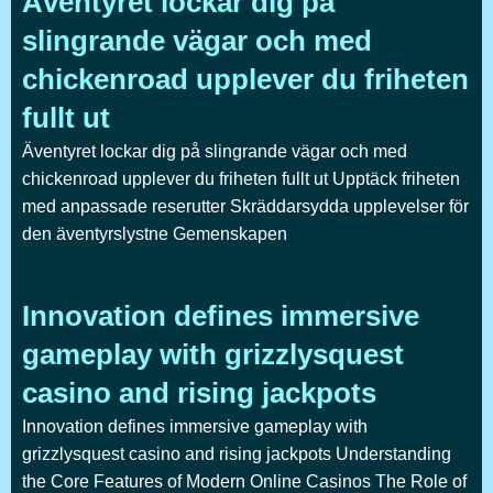
Äventyret lockar dig på
slingrande vägar och med
chickenroad upplever du friheten
fullt ut
Äventyret lockar dig på slingrande vägar och med
chickenroad upplever du friheten fullt ut Upptäck friheten
med anpassade reserutter Skräddarsydda upplevelser för
den äventyrslystne Gemenskapen
Innovation defines immersive
gameplay with grizzlysquest
casino and rising jackpots
Innovation defines immersive gameplay with
grizzlysquest casino and rising jackpots Understanding
the Core Features of Modern Online Casinos The Role of