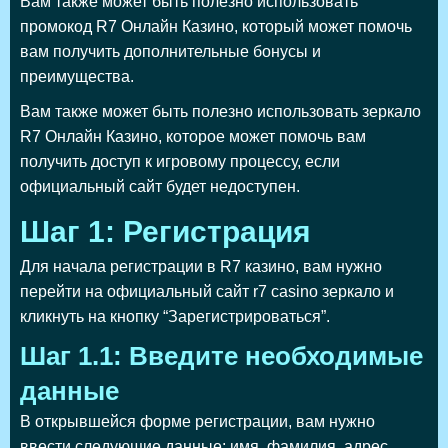
Вам также может быть полезно использовать
промокод R7 Онлайн Казино, который может помочь
вам получить дополнительные бонусы и
преимущества.
Вам также может быть полезно использовать зеркало
R7 Онлайн Казино, которое может помочь вам
получить доступ к игровому процессу, если
официальный сайт будет недоступен.
Шаг 1: Регистрация
Для начала регистрации в R7 казино, вам нужно
перейти на официальный сайт r7 casino зеркало и
кликнуть на кнопку “Зарегистрироваться”.
Шаг 1.1: Введите необходимые
данные
В открывшейся форме регистрации, вам нужно
ввести следующие данные: имя, фамилия, адрес