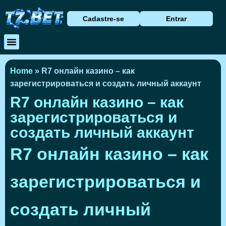
Cadastre-se
Entrar
Baixar Aplicativo
Caça Níqueis
Cassino Ao Vivo
Home
»
R7 онлайн казино – как
зарегистрироваться и создать личный аккаунт
R7 онлайн казино – как
зарегистрироваться и
создать личный аккаунт
R7 онлайн казино – как
зарегистрироваться и
создать личный