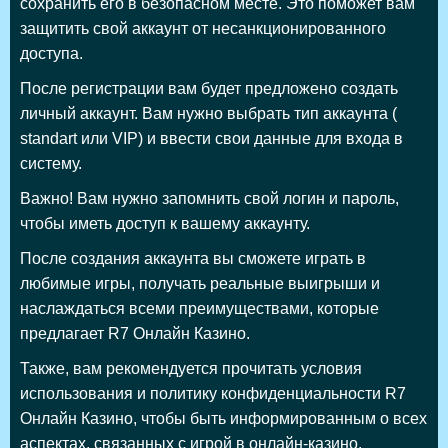
сохранить его в безопасном месте. Это поможет вам
защитить свой аккаунт от несанкционированного
доступа.
После регистрации вам будет предложено создать
личный аккаунт. Вам нужно выбрать тип аккаунта (
standart или VIP) и ввести свои данные для входа в
систему.
Важно! Вам нужно запомнить свой логин и пароль,
чтобы иметь доступ к вашему аккаунту.
После создания аккаунта вы сможете играть в
любимые игры, получать реальные выигрыши и
наслаждаться всеми преимуществами, которые
предлагает R7 Онлайн Казино.
Также, вам рекомендуется прочитать условия
использования и политику конфиденциальности R7
Онлайн Казино, чтобы быть информированным о всех
аспектах, связанных с игрой в онлайн-казино.