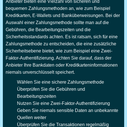
Anbieter bieten eine Vielzahl von sicheren und
bequemen Zahlungsmethoden an, wie zum Beispiel
Kreditkarten, E-Wallets und Banküberweisungen. Bei der
Auswahl einer Zahlungsmethode sollte man auf die
Gebühren, die Bearbeitungszeiten und die
Sicherheitsstandards achten. Es ist ratsam, sich für eine
Zahlungsmethode zu entscheiden, die eine zusätzliche
Sicherheitsebene bietet, wie zum Beispiel eine Zwei-
Faktor-Authentifizierung. Achten Sie darauf, dass der
Anbieter Ihre Bankdaten oder Kreditkarteninformationen
niemals unverschlüsselt speichert.
Wählen Sie eine sichere Zahlungsmethode
Überprüfen Sie die Gebühren und
Bearbeitungszeiten
Nutzen Sie eine Zwei-Faktor-Authentifizierung
Geben Sie niemals sensible Daten an unbekannte
Quellen weiter
Überprüfen Sie die Transaktionen regelmäßig