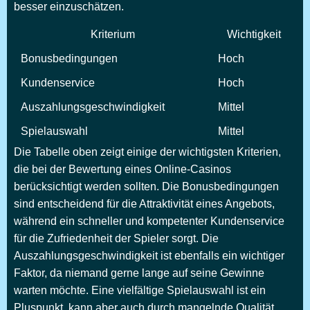
besser einzuschätzen.
Kriterium
Wichtigkeit
Bonusbedingungen
Hoch
Kundenservice
Hoch
Auszahlungsgeschwindigkeit
Mittel
Spielauswahl
Mittel
Die Tabelle oben zeigt einige der wichtigsten Kriterien,
die bei der Bewertung eines Online-Casinos
berücksichtigt werden sollten. Die Bonusbedingungen
sind entscheidend für die Attraktivität eines Angebots,
während ein schneller und kompetenter Kundenservice
für die Zufriedenheit der Spieler sorgt. Die
Auszahlungsgeschwindigkeit ist ebenfalls ein wichtiger
Faktor, da niemand gerne lange auf seine Gewinne
warten möchte. Eine vielfältige Spielauswahl ist ein
Pluspunkt, kann aber auch durch mangelnde Qualität