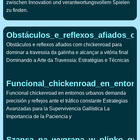
zwischen Innovation und verantwortungsvollem Spielen
zu finden.
Obstáculos_e_reflexos_afiados_c
Obstáculos e reflexos afiados com chickenroad para
dominar a travessia da galinha e alcançar a vitória final
Dominando a Arte da Travessia: Estratégias e Técnicas
Funcional_chickenroad_en_entorn
Funcional chickenroad en entornos urbanos demanda
precisión y reflejos ante el tráfico constante Estrategias
Avanzadas para la Supervivencia Gallística La
Importancia de la Paciencia y
Szansa_na_wygraną_w_plinko_gra_