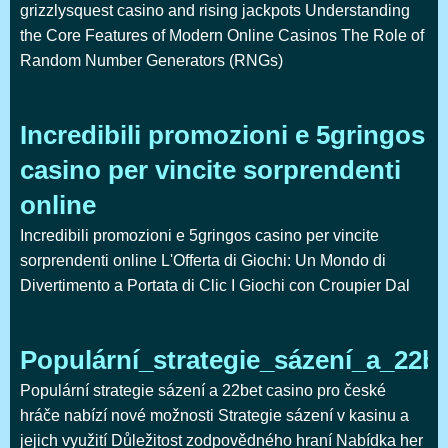
grizzlysquest casino and rising jackpots Understanding
the Core Features of Modern Online Casinos The Role of
Random Number Generators (RNGs)
Incredibili promozioni e 5gringos
casino per vincite sorprendenti
online
Incredibili promozioni e 5gringos casino per vincite
sorprendenti online L'Offerta di Giochi: Un Mondo di
Divertimento a Portata di Clic I Giochi con Croupier Dal
Populární_strategie_sázení_a_22b
Populární strategie sázení a 22bet casino pro české
hráče nabízí nové možnosti Strategie sázení v kasinu a
jejich využití Důležitost zodpovědného hraní Nabídka her