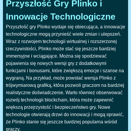
Przyszłość Gry Plinko i
Innowacje Technologiczne
Przyszłość gry Plinko wydaje się obiecująca, a innowacje
technologiczne mogą przynieść wiele zmian i ulepszeń.
Wraz z rozwojem technologii wirtualnej i rozszerzonej
rzeczywistości, Plinko może stać się jeszcze bardziej
immersyjne i wciągające. Można się spodziewać
pojawienia się nowych wersji gry z dodatkowymi
funkcjami i bonusami, które zwiększą emocje i szanse na
wygraną. Na przykład, może powstać wersja Plinko z
trójwymiarową grafiką, która pozwoli graczom na bardziej
realistyczne doświadczenie. Warto również obserwować
rozwój technologii blockchain, która może zapewnić
większą przejrzystość i bezpieczeństwo gry. Nowe
technologie otwierają drzwi do innowacji i mogą sprawić,
że Plinko stanie się jeszcze bardziej popularna wśród
graczy.