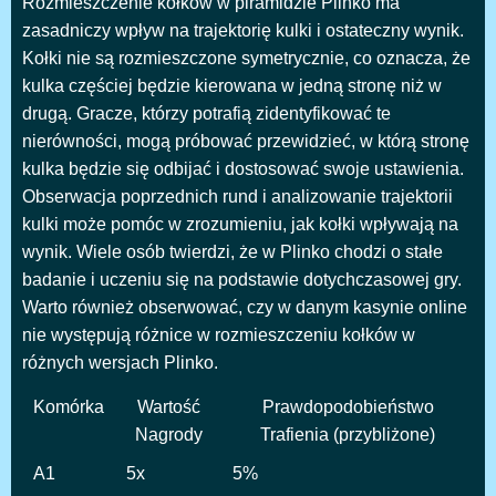
Rozmieszczenie kołków w piramidzie Plinko ma
zasadniczy wpływ na trajektorię kulki i ostateczny wynik.
Kołki nie są rozmieszczone symetrycznie, co oznacza, że
kulka częściej będzie kierowana w jedną stronę niż w
drugą. Gracze, którzy potrafią zidentyfikować te
nierówności, mogą próbować przewidzieć, w którą stronę
kulka będzie się odbijać i dostosować swoje ustawienia.
Obserwacja poprzednich rund i analizowanie trajektorii
kulki może pomóc w zrozumieniu, jak kołki wpływają na
wynik. Wiele osób twierdzi, że w Plinko chodzi o stałe
badanie i uczeniu się na podstawie dotychczasowej gry.
Warto również obserwować, czy w danym kasynie online
nie występują różnice w rozmieszczeniu kołków w
różnych wersjach Plinko.
Komórka
Wartość
Prawdopodobieństwo
Nagrody
Trafienia (przybliżone)
A1
5x
5%