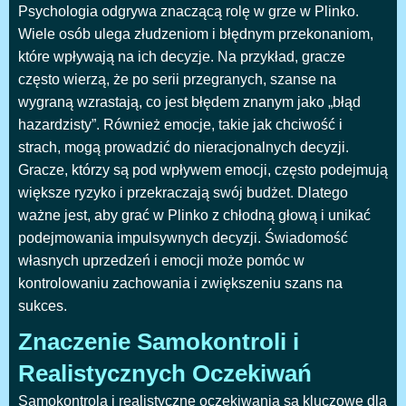
Psychologia odgrywa znaczącą rolę w grze w Plinko.
Wiele osób ulega złudzeniom i błędnym przekonaniom,
które wpływają na ich decyzje. Na przykład, gracze
często wierzą, że po serii przegranych, szanse na
wygraną wzrastają, co jest błędem znanym jako „błąd
hazardzisty”. Również emocje, takie jak chciwość i
strach, mogą prowadzić do nieracjonalnych decyzji.
Gracze, którzy są pod wpływem emocji, często podejmują
większe ryzyko i przekraczają swój budżet. Dlatego
ważne jest, aby grać w Plinko z chłodną głową i unikać
podejmowania impulsywnych decyzji. Świadomość
własnych uprzedzeń i emocji może pomóc w
kontrolowaniu zachowania i zwiększeniu szans na
sukces.
Znaczenie Samokontroli i
Realistycznych Oczekiwań
Samokontrola i realistyczne oczekiwania są kluczowe dla