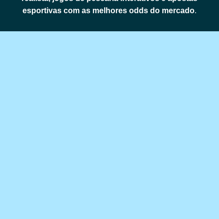
esportivas com as melhores odds do mercado
.