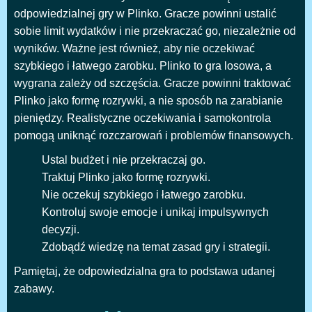
odpowiedzialnej gry w Plinko. Gracze powinni ustalić
sobie limit wydatków i nie przekraczać go, niezależnie od
wyników. Ważne jest również, aby nie oczekiwać
szybkiego i łatwego zarobku. Plinko to gra losowa, a
wygrana zależy od szczęścia. Gracze powinni traktować
Plinko jako formę rozrywki, a nie sposób na zarabianie
pieniędzy. Realistyczne oczekiwania i samokontrola
pomogą uniknąć rozczarowań i problemów finansowych.
Ustal budżet i nie przekraczaj go.
Traktuj Plinko jako formę rozrywki.
Nie oczekuj szybkiego i łatwego zarobku.
Kontroluj swoje emocje i unikaj impulsywnych
decyzji.
Zdobądź wiedzę na temat zasad gry i strategii.
Pamiętaj, że odpowiedzialna gra to podstawa udanej
zabawy.