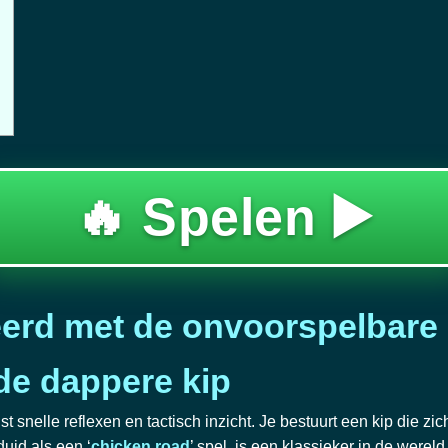
🔥 Spelen ▶️
rd met de onvoorspelbare 
 de dappere kip
ist snelle reflexen en tactisch inzicht. Je bestuurt een kip die
uid als een ‘
chicken road
’ spel, is een klassieker in de wer