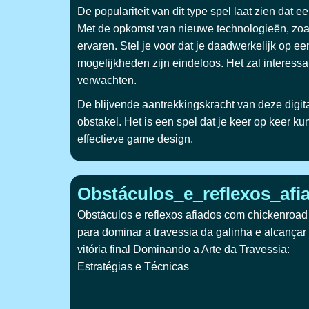
De populariteit van dit type spel laat zien da
Met de opkomst van nieuwe technologieën, zoals
ervaren. Stel je voor dat je daadwerkelijk op ee
mogelijkheden zijn eindeloos. Het zal interess
verwachten.
De blijvende aantrekkingskracht van deze digit
obstakel. Het is een spel dat je keer op keer k
effectieve game design.
Obstáculos_e_reflexos_af
Obstáculos e reflexos afiados com chickenroad
para dominar a travessia da galinha e alcançar
vitória final Dominando a Arte da Travessia:
Estratégias e Técnicas