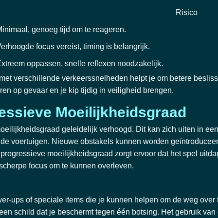
Risico
inimaal, genoeg tijd om te reageren.
erhoogde focus vereist, timing is belangrijk.
xtreem oppassen, snelle reflexen noodzakelijk.
 met verschillende verkeerssnelheden helpt je om betere besliss
en op gevaar en je kip tijdig in veiligheid brengen.
essieve Moeilijkheidsgraad
moeilijkheidsgraad geleidelijk verhoogd. Dit kan zich uiten in 
e voertuigen. Nieuwe obstakels kunnen worden geïntroduceerd,
rogressieve moeilijkheidsgraad zorgt ervoor dat het spel uitdage
scherpe focus om te kunnen overleven.
r-ups of speciale items die je kunnen helpen om de weg over te 
 een schild dat je beschermt tegen één botsing. Het gebruik van