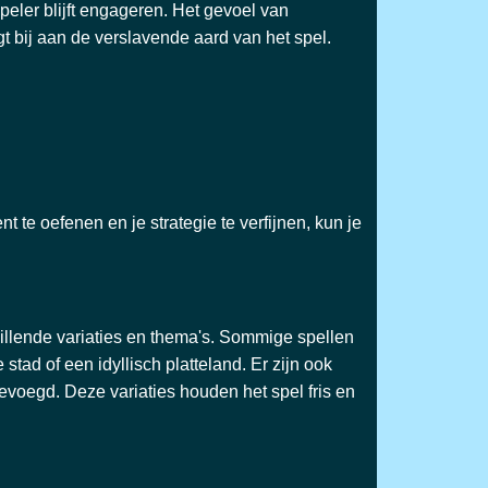
peler blijft engageren. Het gevoel van
gt bij aan de verslavende aard van het spel.
te oefenen en je strategie te verfijnen, kun je
hillende variaties en thema's. Sommige spellen
tad of een idyllisch platteland. Er zijn ook
evoegd. Deze variaties houden het spel fris en