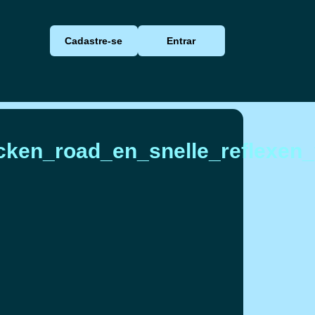
Cadastre-se
Entrar
ken_road_en_snelle_reflexen_