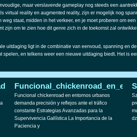
t eenvoudige, maar verslavende gameplay nog steeds een aantrek
 virtual reality en augmented reality, zijn er mogelijk nog spa
n weg staat, midden in het verkeer, en je moet proberen om een d
ant zijn om te zien hoe dit genre zich in de toekomst zal ontwi
ale uitdaging ligt in de combinatie van eenvoud, spanning en 
unt spelen, en telkens weer een nieuwe uitdaging biedt. Het is 
iados_com_chickenroad_para_domina
Funcional_chickenroad_en_ento
S
Funcional chickenroad en entornos urbanos
Sz
 a
demanda precisión y reflejos ante el tráfico
pr
constante Estrategias Avanzadas para la
mu
Supervivencia Gallística La Importancia de la
dz
Paciencia y