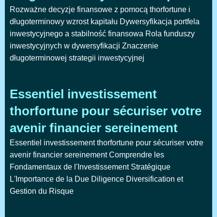
Rozważne decyzje finansowe z pomocą thorfortune i
długoterminowy wzrost kapitału Dywersyfikacja portfela
inwestycyjnego a stabilność finansowa Rola funduszy
inwestycyjnych w dywersyfikacji Znaczenie
długoterminowej strategii inwestycyjnej
Essentiel investissement
thorfortune pour sécuriser votre
avenir financier sereinement
Essentiel investissement thorfortune pour sécuriser votre
avenir financier sereinement Comprendre les
Fondamentaux de l'Investissement Stratégique
L'Importance de la Due Diligence Diversification et
Gestion du Risque