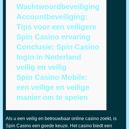
Wachtwoordbeveiliging
Accountbeveiliging:
Tips voor een veiligere
Spin Casino ervaring
Conclusie: Spin Casino
login in Nederland
veilig en veilig
Spin Casino Mobile:
een veilige en veilige
manier om te spelen
Als u een veilig en betrouwbaar online casino zoekt, is
Spin Casino een goede keuze. Het casino biedt een