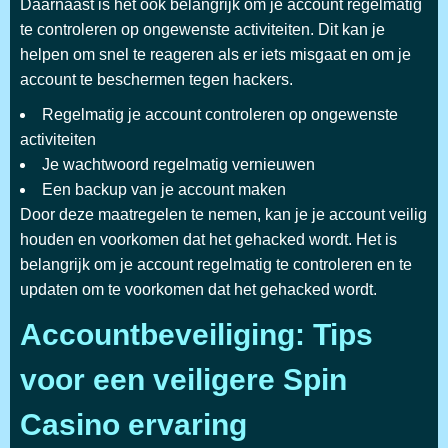
Daarnaast is het ook belangrijk om je account regelmatig
te controleren op ongewenste activiteiten. Dit kan je
helpen om snel te reageren als er iets misgaat en om je
account te beschermen tegen hackers.
Regelmatig je account controleren op ongewenste
activiteiten
Je wachtwoord regelmatig vernieuwen
Een backup van je account maken
Door deze maatregelen te nemen, kan je je account veilig
houden en voorkomen dat het gehacked wordt. Het is
belangrijk om je account regelmatig te controleren en te
updaten om te voorkomen dat het gehacked wordt.
Accountbeveiliging: Tips
voor een veiligere Spin
Casino ervaring