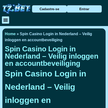
Cadastre-se
Entrar
Baixar Aplicativo
Caça Níqueis
Cassino Ao Vivo
Home
»
Spin Casino Login in Nederland – Veilig
inloggen en accountbeveiliging
Spin Casino Login in
Nederland – Veilig inloggen
en accountbeveiliging
Spin Casino Login in
Nederland – Veilig
inloggen en