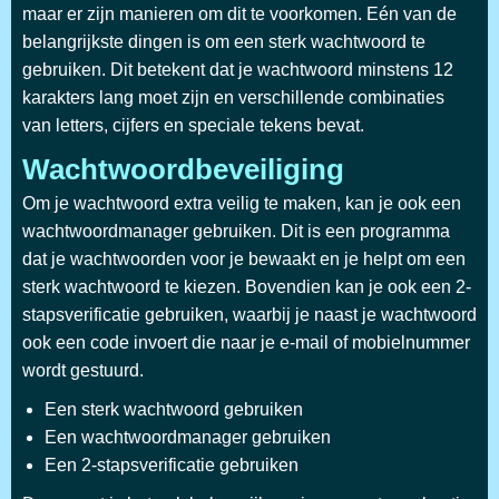
maar er zijn manieren om dit te voorkomen. Eén van de
belangrijkste dingen is om een sterk wachtwoord te
gebruiken. Dit betekent dat je wachtwoord minstens 12
karakters lang moet zijn en verschillende combinaties
van letters, cijfers en speciale tekens bevat.
Wachtwoordbeveiliging
Om je wachtwoord extra veilig te maken, kan je ook een
wachtwoordmanager gebruiken. Dit is een programma
dat je wachtwoorden voor je bewaakt en je helpt om een
sterk wachtwoord te kiezen. Bovendien kan je ook een 2-
stapsverificatie gebruiken, waarbij je naast je wachtwoord
ook een code invoert die naar je e-mail of mobielnummer
wordt gestuurd.
Een sterk wachtwoord gebruiken
Een wachtwoordmanager gebruiken
Een 2-stapsverificatie gebruiken