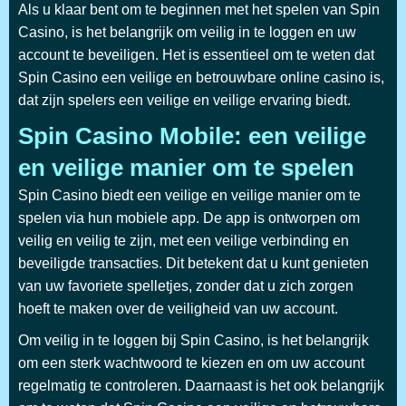
Als u klaar bent om te beginnen met het spelen van Spin
Casino, is het belangrijk om veilig in te loggen en uw
account te beveiligen. Het is essentieel om te weten dat
Spin Casino een veilige en betrouwbare online casino is,
dat zijn spelers een veilige en veilige ervaring biedt.
Spin Casino Mobile: een veilige
en veilige manier om te spelen
Spin Casino biedt een veilige en veilige manier om te
spelen via hun mobiele app. De app is ontworpen om
veilig en veilig te zijn, met een veilige verbinding en
beveiligde transacties. Dit betekent dat u kunt genieten
van uw favoriete spelletjes, zonder dat u zich zorgen
hoeft te maken over de veiligheid van uw account.
Om veilig in te loggen bij Spin Casino, is het belangrijk
om een sterk wachtwoord te kiezen en om uw account
regelmatig te controleren. Daarnaast is het ook belangrijk