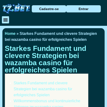
Cadastre-se
Entrar
Baixar Aplicativo
Caça Níqueis
Cassino Ao Vivo
Home
»
Starkes Fundament und clevere Strategien
bei wazamba casino für erfolgreiches Spielen
Starkes Fundament und
clevere Strategien bei
wazamba casino für
erfolgreiches Spielen
Starkes Fundament und clevere
Strategien bei wazamba casino für
erfolgreiches Spielen
Willkommensbonus und kontinuierliche
Aktionen im wazamba casino