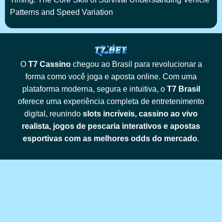
Patterns and Speed Variation
O
T7 Cassino
chegou ao Brasil para revolucionar a
forma como você joga e aposta online. Com uma
plataforma moderna, segura e intuitiva, o
T7 Brasil
oferece uma experiência completa de entretenimento
digital, reunindo
slots incríveis, cassino ao vivo
realista, jogos de pescaria interativos e apostas
esportivas com as melhores odds do mercado
.