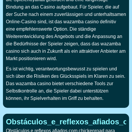
Bindung an das Casino aufgebaut. Für Spieler, die auf
der Suche nach einem zuverlässigen und unterhaltsamen
Online-Casino sind, ist das wazamba casino definitiv
eine empfehlenswerte Option. Die ständige
Weiterentwicklung des Angebots und die Anpassung an
die Bedürfnisse der Spieler zeigen, dass das wazamba
casino sich auch in Zukunft als ein attraktiver Anbieter am
Markt positionieren wird.
Es ist wichtig, verantwortungsbewusst zu spielen und
sich über die Risiken des Glücksspiels im Klaren zu sein.
Das wazamba casino bietet verschiedene Tools zur
Selbstkontrolle an, die Spieler dabei unterstützen
können, ihr Spielverhalten im Griff zu behalten.
Obstáculos_e_reflexos_afiados_c
Obstáculos e reflexos afiados com chickenroad para