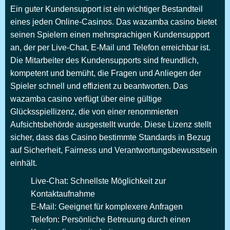
Ein guter Kundensupport ist ein wichtiger Bestandteil
eines jeden Online-Casinos. Das wazamba casino bietet
seinen Spielern einen mehrsprachigen Kundensupport
an, der per Live-Chat, E-Mail und Telefon erreichbar ist.
Die Mitarbeiter des Kundensupports sind freundlich,
kompetent und bemüht, die Fragen und Anliegen der
Spieler schnell und effizient zu beantworten. Das
wazamba casino verfügt über eine gültige
Glücksspiellizenz, die von einer renommierten
Aufsichtsbehörde ausgestellt wurde. Diese Lizenz stellt
sicher, dass das Casino bestimmte Standards in Bezug
auf Sicherheit, Fairness und Verantwortungsbewusstsein
einhält.
Live-Chat: Schnellste Möglichkeit zur
Kontaktaufnahme
E-Mail: Geeignet für komplexere Anfragen
Telefon: Persönliche Betreuung durch einen