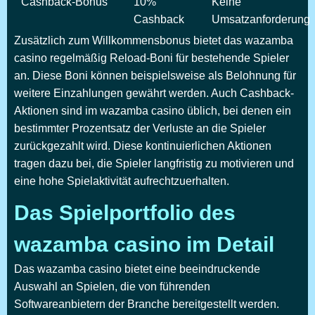
Cashback-Bonus
10%
Keine
Cashback
Umsatzanforderung
Zusätzlich zum Willkommensbonus bietet das wazamba
casino regelmäßig Reload-Boni für bestehende Spieler
an. Diese Boni können beispielsweise als Belohnung für
weitere Einzahlungen gewährt werden. Auch Cashback-
Aktionen sind im wazamba casino üblich, bei denen ein
bestimmter Prozentsatz der Verluste an die Spieler
zurückgezahlt wird. Diese kontinuierlichen Aktionen
tragen dazu bei, die Spieler langfristig zu motivieren und
eine hohe Spielaktivität aufrechtzuerhalten.
Das Spielportfolio des
wazamba casino im Detail
Das wazamba casino bietet eine beeindruckende
Auswahl an Spielen, die von führenden
Softwareanbietern der Branche bereitgestellt werden.