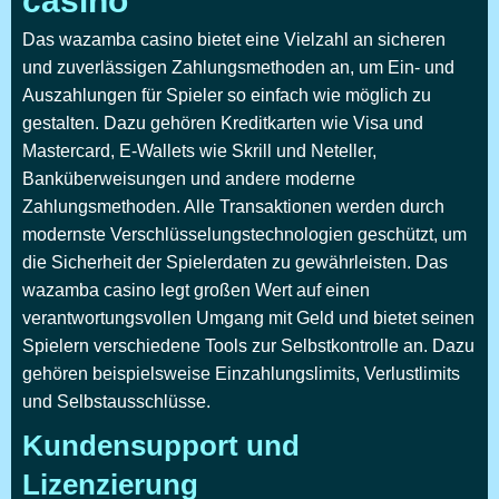
casino
Das wazamba casino bietet eine Vielzahl an sicheren
und zuverlässigen Zahlungsmethoden an, um Ein- und
Auszahlungen für Spieler so einfach wie möglich zu
gestalten. Dazu gehören Kreditkarten wie Visa und
Mastercard, E-Wallets wie Skrill und Neteller,
Banküberweisungen und andere moderne
Zahlungsmethoden. Alle Transaktionen werden durch
modernste Verschlüsselungstechnologien geschützt, um
die Sicherheit der Spielerdaten zu gewährleisten. Das
wazamba casino legt großen Wert auf einen
verantwortungsvollen Umgang mit Geld und bietet seinen
Spielern verschiedene Tools zur Selbstkontrolle an. Dazu
gehören beispielsweise Einzahlungslimits, Verlustlimits
und Selbstausschlüsse.
Kundensupport und
Lizenzierung