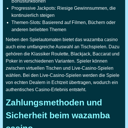
Bonusfunktionen
Progressive Jackpots: Riesige Gewinnsummen, die
kontinuierlich steigen
Themen-Slots: Basierend auf Filmen, Büchern oder
anderen beliebten Themen
Neben den Spielautomaten bietet das wazamba casino
auch eine umfangreiche Auswahl an Tischspielen. Dazu
gehören die Klassiker Roulette, Blackjack, Baccarat und
Poker in verschiedenen Varianten. Spieler können
zwischen virtuellen Tischen und Live-Casino-Spielen
wählen. Bei den Live-Casino-Spielen werden die Spiele
von echten Dealern in Echtzeit übertragen, wodurch ein
authentisches Casino-Erlebnis entsteht.
Zahlungsmethoden und
Sicherheit beim wazamba