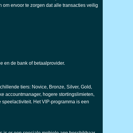
 om ervoor te zorgen dat alle transacties veilig
e en de bank of betaalprovider.
illende tiers: Novice, Bronze, Silver, Gold,
jke accountmanager, hogere stortingslimieten,
 speelactiviteit. Het VIP-programma is een
rs is er een speciale mobiele app beschikbaar