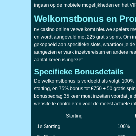
ingaan op de mobiele mogelijkheden en het VIP-
Welkomstbonus en Pro
nv casino online verwelkomt nieuwe spelers me
en wordt aangevuld met 225 gratis spins. Om in
gekoppeld aan specifieke slots, waardoor je de
aangezien er vaak inzetvereisten en andere res
aantal keren is ingezet.
Specifieke Bonusdetails
De welkomstbonus is verdeeld als volgt: 100% bo
storting, en 75% bonus tot €750 + 50 gratis spin
bonusbedrag 35 keer moet inzetten voordat je 
website te controleren voor de meest actuele 
Storting
1e Storting
100%