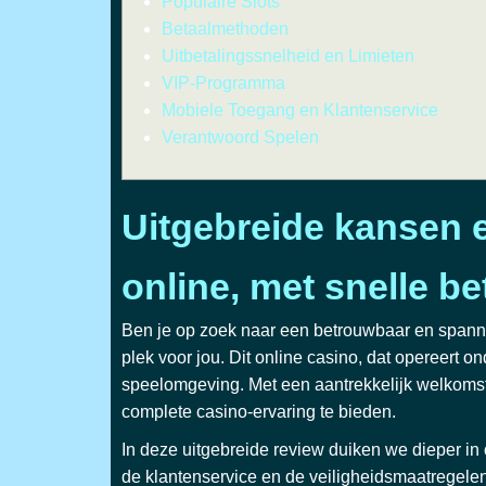
Populaire Slots
Betaalmethoden
Uitbetalingssnelheid en Limieten
VIP-Programma
Mobiele Toegang en Klantenservice
Verantwoord Spelen
Uitgebreide kansen e
online, met snelle be
Ben je op zoek naar een betrouwbaar en spanne
plek voor jou. Dit online casino, dat opereert 
speelomgeving. Met een aantrekkelijk welkomst
complete casino-ervaring te bieden.
In deze uitgebreide review duiken we dieper i
de klantenservice en de veiligheidsmaatregelen