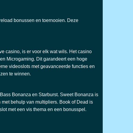
 reload bonussen en toernooien. Deze
 casino, is er voor elk wat wils. Het casino
en Microgaming. Dit garandeert een hoge
derne videoslots met geavanceerde functies en
jzen te winnen.
ig Bass Bonanza en Starburst. Sweet Bonanza is
n met behulp van multipliers. Book of Dead is
slot met een vis thema en een bonusspel.