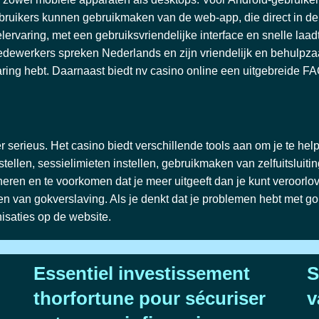
bruikers kunnen gebruikmaken van de web-app, die direct in d
rvaring, met een gebruiksvriendelijke interface en snelle laad
 medewerkers spreken Nederlands en zijn vriendelijk en behulpz
varing hebt. Daarnaast biedt nv casino online een uitgebreide F
serieus. Het casino biedt verschillende tools aan om je te hel
instellen, sessielimieten instellen, gebruikmaken van zelfuitslui
beheren en te voorkomen dat je meer uitgeeft dan je kunt veroor
en van gokverslaving. Als je denkt dat je problemen hebt met go
nisaties op de website.
Essentiel investissement
S
thorfortune pour sécuriser
v