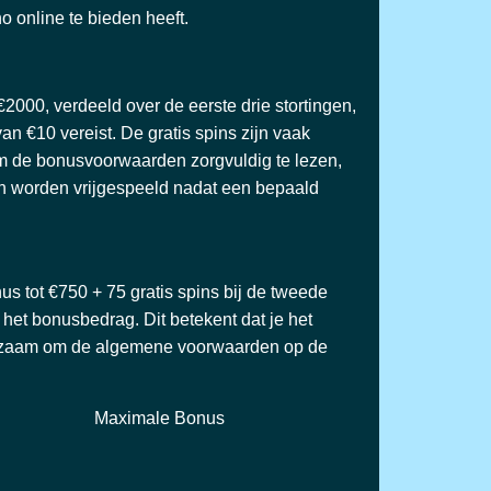
 online te bieden heeft.
00, verdeeld over de eerste drie stortingen,
n €10 vereist. De gratis spins zijn vaak
 om de bonusvoorwaarden zorgvuldig te lezen,
een worden vrijgespeeld nadat een bepaald
us tot €750 + 75 gratis spins bij de tweede
x het bonusbedrag. Dit betekent dat je het
raadzaam om de algemene voorwaarden op de
Maximale Bonus