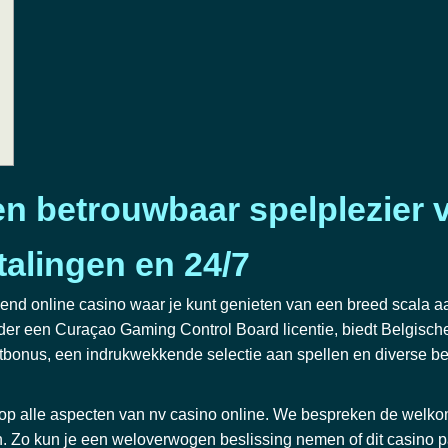
n betrouwbaar spelplezier vi
talingen en 24/7
nd online casino waar je kunt genieten van een breed scala a
onder een Curaçao Gaming Control Board licentie, biedt Belgisc
bonus, een indrukwekkende selectie aan spellen en diverse be
n op alle aspecten van nv casino online. We bespreken de welk
. Zo kun je een weloverwogen beslissing nemen of dit casino p