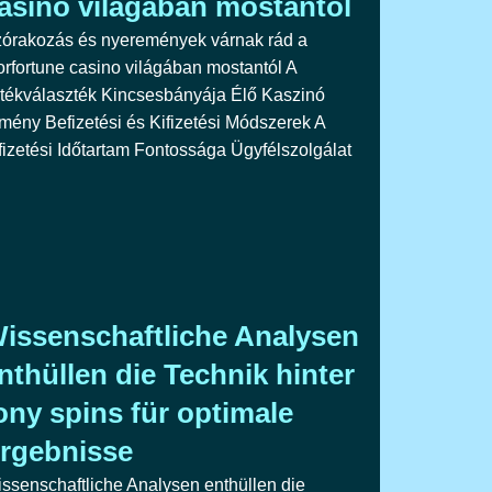
asino világában mostantól
órakozás és nyeremények várnak rád a
orfortune casino világában mostantól A
tékválaszték Kincsesbányája Élő Kaszinó
mény Befizetési és Kifizetési Módszerek A
fizetési Időtartam Fontossága Ügyfélszolgálat
şlayın_gizli
can_yükle_ilə_əldə_olunur_qədim_M
issenschaftliche Analysen
nthüllen die Technik hinter
ony spins für optimale
rgebnisse
ssenschaftliche Analysen enthüllen die