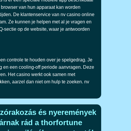
e browser van hun apparaat kan worden
tijden. De klantenservice van nv casino online
aam. Ze kunnen je helpen met al je vragen en
AQ-sectie op de website, waar je antwoorden
pen controle te houden over je spelgedrag. Je
ting en een cooling-off periode aanvragen. Deze
loven. Het casino werkt ook samen met
kken, aarzel dan niet om hulp te zoeken. nv
zórakozás és nyeremények
árnak rád a thorfortune