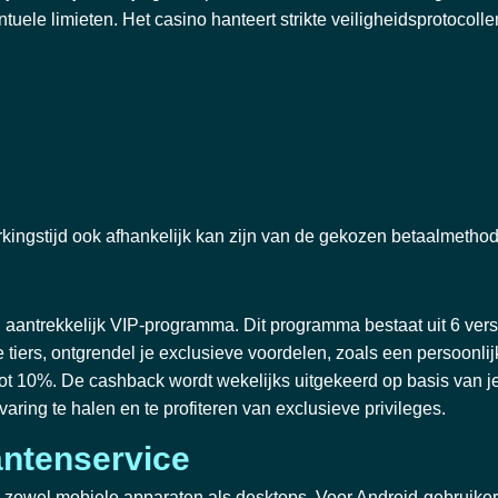
ele limieten. Het casino hanteert strikte veiligheidsprotocollen
rkingstijd ook afhankelijk kan zijn van de gekozen betaalmethod
 aantrekkelijk VIP-programma. Dit programma bestaat uit 6 versch
 tiers, ontgrendel je exclusieve voordelen, zoals een persoonli
tot 10%. De cashback wordt wekelijks uitgekeerd op basis van je
aring te halen en te profiteren van exclusieve privileges.
antenservice
ia zowel mobiele apparaten als desktops. Voor Android-gebruike