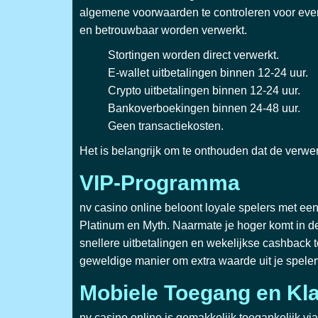
algemene voorwaarden te controleren voor eventu
en betrouwbaar worden verwerkt.
Stortingen worden direct verwerkt.
E-wallet uitbetalingen binnen 12-24 uur.
Crypto uitbetalingen binnen 12-24 uur.
Bankoverboekingen binnen 24-48 uur.
Geen transactiekosten.
Het is belangrijk om te onthouden dat de verwe
VIP-Programma
nv casino online beloont loyale spelers met een
Platinum en Myth. Naarmate je hoger komt in de
snellere uitbetalingen en wekelijkse cashback 
geweldige manier om extra waarde uit je spelerv
Mobiele Toegang en Kl
nv casino online is gemakkelijk toegankelijk v