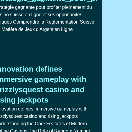
ratégie gagnante pour profiter pleinement du
sino suisse en ligne et ses opportunités
iques Comprendre la Réglementation Suisse
 Matière de Jeux d'Argent en Ligne
ne_oasis_für_erfahre
nnovation defines
mmersive gameplay with
rizzlysquest casino and
ising jackpots
novation defines immersive gameplay with
izzlysquest casino and rising jackpots
derstanding the Core Features of Modern
line Casinos The Role of Random Number