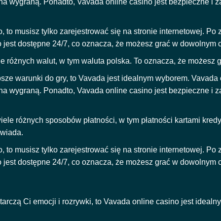
a wygraną. Ponadto, Vavada online casino jest bezpieczne i z
, to musisz tylko zarejestrować się na stronie internetowej. P
no jest dostępne 24/7, co oznacza, że możesz grać w dowolnym c
e różnych walut, w tym waluta polska. To oznacza, że możesz gr
lepsze warunki do gry, to Vavada jest idealnym wyborem. Vavada 
a wygraną. Ponadto, Vavada online casino jest bezpieczne i z
iele różnych sposobów płatności, w tym płatności kartami kredy
owiada.
, to musisz tylko zarejestrować się na stronie internetowej. P
no jest dostępne 24/7, co oznacza, że możesz grać w dowolnym c
starczą Ci emocji i rozrywki, to Vavada online casino jest ideal