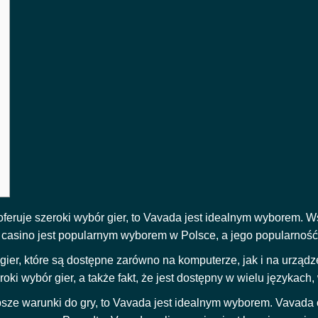
oferuje szeroki wybór gier, to Vavada jest idealnym wyborem. Wś
ne casino jest popularnym wyborem w Polsce, a jego popularność 
gier, które są dostępne zarówno na komputerze, jak i na urzą
roki wybór gier, a także fakt, że jest dostępny w wielu językach
lepsze warunki do gry, to Vavada jest idealnym wyborem. Vavada 