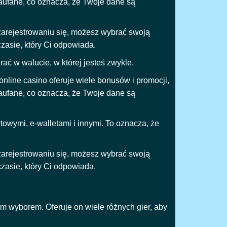
aufane, co oznacza, że Twoje dane są
o zarejestrowaniu się, możesz wybrać swoją
zasie, który Ci odpowiada.
ać w walucie, w której jesteś zwykle.
online casino oferuje wiele bonusów i promocji,
aufane, co oznacza, że Twoje dane są
towymi, e-walletami i innymi. To oznacza, że
o zarejestrowaniu się, możesz wybrać swoją
zasie, który Ci odpowiada.
nym wyborem. Oferuje on wiele różnych gier, aby