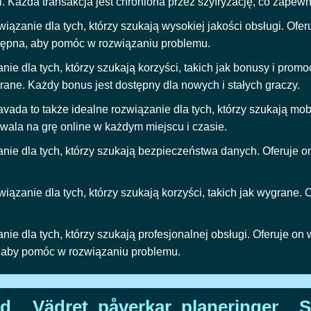
i. Każda transakcja jest chroniona przez szyfryzację, co zape
wiązanie dla tych, którzy szukają wysokiej jakości obsługi. Of
ostępna, aby pomóc w rozwiązaniu problemu.
nie dla tych, którzy szukają korzyści, takich jak bonusy i prom
rane. Każdy bonus jest dostępny dla nowych i stałych graczy.
vada to także idealne rozwiązanie dla tych, którzy szukają mob
ala na grę online w każdym miejscu i czasie.
anie dla tych, którzy szukają bezpieczeństwa danych. Oferuje
wiązanie dla tych, którzy szukają korzyści, takich jak wygrane.
nie dla tych, którzy szukają profesjonalnej obsługi. Oferuje on
a, aby pomóc w rozwiązaniu problemu.
nd_Gewinne_sichern_ohne_oasis_cas
Vädret_påverkar_planeringen_i
S