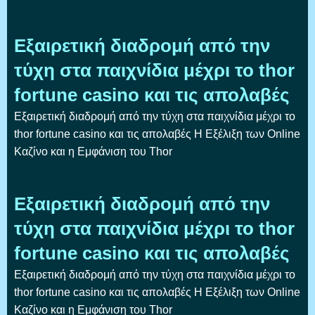
Εξαιρετική διαδρομή από την
τύχη στα παιχνίδια μέχρι το thor
fortune casino και τις απολαβές
Εξαιρετική διαδρομή από την τύχη στα παιχνίδια μέχρι το
thor fortune casino και τις απολαβές Η Εξέλιξη των Online
Καζίνο και η Εμφάνιση του Thor
Εξαιρετική διαδρομή από την
τύχη στα παιχνίδια μέχρι το thor
fortune casino και τις απολαβές
Εξαιρετική διαδρομή από την τύχη στα παιχνίδια μέχρι το
thor fortune casino και τις απολαβές Η Εξέλιξη των Online
Καζίνο και η Εμφάνιση του Thor