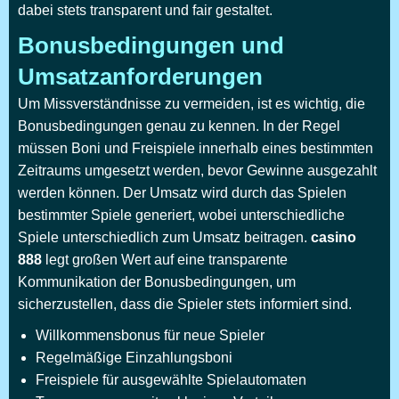
dabei stets transparent und fair gestaltet.
Bonusbedingungen und
Umsatzanforderungen
Um Missverständnisse zu vermeiden, ist es wichtig, die
Bonusbedingungen genau zu kennen. In der Regel
müssen Boni und Freispiele innerhalb eines bestimmten
Zeitraums umgesetzt werden, bevor Gewinne ausgezahlt
werden können. Der Umsatz wird durch das Spielen
bestimmter Spiele generiert, wobei unterschiedliche
Spiele unterschiedlich zum Umsatz beitragen.
casino
888
legt großen Wert auf eine transparente
Kommunikation der Bonusbedingungen, um
sicherzustellen, dass die Spieler stets informiert sind.
Willkommensbonus für neue Spieler
Regelmäßige Einzahlungsboni
Freispiele für ausgewählte Spielautomaten