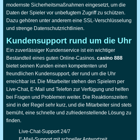
modernste Sicherheitsmaßnahmen eingesetzt, um die
Daten der Spieler vor unbefugtem Zugriff zu schützen.
Dazu gehören unter anderem eine SSL-Verschlüsselung
und strenge Datenschutzrichtlinien.
Kundensupport rund um die Uhr
Ein zuverlässiger Kundenservice ist ein wichtiger
Bestandteil eines guten Online-Casinos.
casino 888
bietet seinen Kunden einen kompetenten und
freundlichen Kundensupport, der rund um die Uhr
erreichbar ist. Die Mitarbeiter stehen den Spielern per
Live-Chat, E-Mail und Telefon zur Verfügung und helfen
bei Fragen und Problemen weiter. Die Reaktionszeiten
sind in der Regel sehr kurz, und die Mitarbeiter sind stets
bemüht, eine schnelle und zufriedenstellende Lösung zu
finden.
Live-Chat-Support 24/7
E-Mail-Support mit schneller Antwortzeit