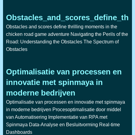
Obstacles_and_scores_define_thr
Obstacles and scores define thrilling moments in the
chicken road game adventure Navigating the Perils of the
Road: Understanding the Obstacles The Spectrum of
Obstacles
Optimalisatie van processen en
innovatie met spinmaya in
moderne bedrijven
Optimalisatie van processen en innovatie met spinmaya
in moderne bedrijven Procesoptimalisatie door middel
van Automatisering Implementatie van RPA met
Spinmaya Data-Analyse en Besluitvorming Real-time
Dashboards