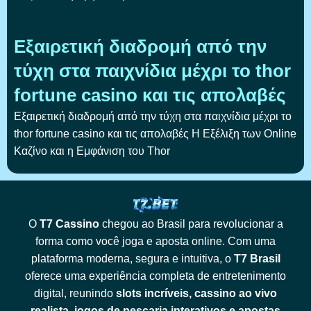
Εξαιρετική διαδρομή από την
τύχη στα παιχνίδια μέχρι το thor
fortune casino και τις απολαβές
Εξαιρετική διαδρομή από την τύχη στα παιχνίδια μέχρι το
thor fortune casino και τις απολαβές Η Εξέλιξη των Online
Καζίνο και η Εμφάνιση του Thor
O
T7 Cassino
chegou ao Brasil para revolucionar a
forma como você joga e aposta online. Com uma
plataforma moderna, segura e intuitiva, o
T7 Brasil
oferece uma experiência completa de entretenimento
digital, reunindo
slots incríveis, cassino ao vivo
realista, jogos de pescaria interativos e apostas