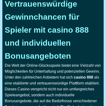
Vertrauenswürdige
Gewinnchancen für
Spieler mit casino 888
und individuellen
Bonusangeboten
Die Welt der Online-Glücksspiele bietet eine Vielzahl von
Möglichkeiten für Unterhaltung und potenziellen Gewinn.
Unter den zahlreichen Anbietern hat sich
casino 888
als
eine etablierte und vertrauenswürdige Plattform etabliert.
Dieses Casino verspricht nicht nur ein umfangreiches
Spieleangebot, sondern auch individuelle
Bonusangebote, die auf die Bedürfnisse verschiedener