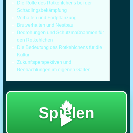
Die Rolle des Rotkehlchens bei der
Schädlingsbekämpfung
Verhalten und Fortpflanzung
Brutverhalten und Nestbau
Bedrohungen und Schutzmaßnahmen für
den Rotkehlchen
Die Bedeutung des Rotkehlchens für die
Kultur
Zukunftsperspektiven und
Beobachtungen im eigenen Garten
🔥
Spielen
▶️