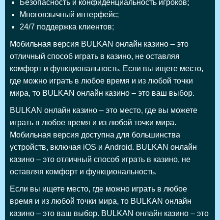
Безопасность и конфиденциальность игроков;
Многоязычный интерфейс;
24/7 поддержка клиентов;
Мобильная версия ВULKAN онлайн казино – это
отличный способ играть в казино, не оставляя
комфорт и функциональность. Если вы ищете место,
где можно играть в любое время и из любой точки
мира, то ВULKAN онлайн казино – это ваш выбор.
ВULKAN онлайн казино – это место, где вы можете
играть в любое время и из любой точки мира.
Мобильная версия доступна для большинства
устройств, включая iOS и Android. ВULKAN онлайн
казино – это отличный способ играть в казино, не
оставляя комфорт и функциональность.
Если вы ищете место, где можно играть в любое
время и из любой точки мира, то ВULKAN онлайн
казино – это ваш выбор. ВULKAN онлайн казино – это