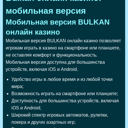
мобильная версия
Мобильная версия ВULKAN
онлайн казино
Мобильная версия ВULKAN онлайн казино позволяет
игрокам играть в казино на смартфоне или планшете,
не оставляя комфорт и функциональность.
Мобильная версия доступна для большинства
устройств, включая iOS и Android.
Удобство игры в любое время и из любой точки
мира;
Возможность играть на смартфоне или планшете;
Доступность для большинства устройств, включая
iOS и Android;
Широкий спектр игровых автоматов, рулетки,
покера и других азартных игр;