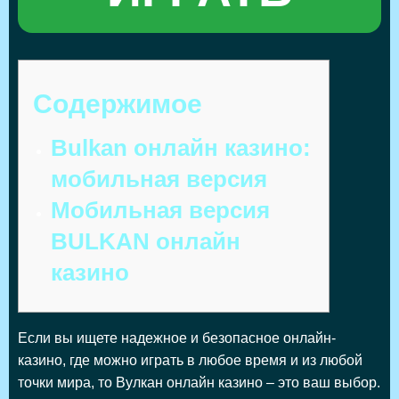
Содержимое
Вulkan онлайн казино:
мобильная версия
Мобильная версия
ВULKAN онлайн
казино
Если вы ищете надежное и безопасное онлайн-
казино, где можно играть в любое время и из любой
точки мира, то Вулкан онлайн казино – это ваш выбор.