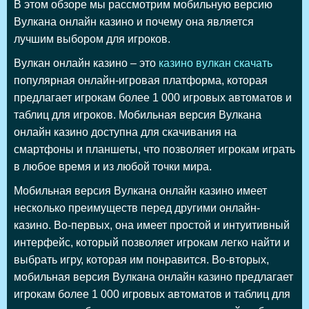
В этом обзоре мы рассмотрим мобильную версию
Вулкана онлайн казино и почему она является
лучшим выбором для игроков.
Вулкан онлайн казино – это
казино вулкан скачать
популярная онлайн-игровая платформа, которая
предлагает игрокам более 1 000 игровых автоматов и
таблиц для игроков. Мобильная версия Вулкана
онлайн казино доступна для скачивания на
смартфоны и планшеты, что позволяет игрокам играть
в любое время и из любой точки мира.
Мобильная версия Вулкана онлайн казино имеет
несколько преимуществ перед другими онлайн-
казино. Во-первых, она имеет простой и интуитивный
интерфейс, который позволяет игрокам легко найти и
выбрать игру, которая им понравится. Во-вторых,
мобильная версия Вулкана онлайн казино предлагает
игрокам более 1 000 игровых автоматов и таблиц для