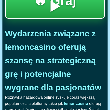
🔥 Graj
▶️
Wydarzenia związane z
lemoncasino oferują
szansę na strategiczną
grę i potencjalne
wygrane dla pasjonatów
Rozrywka hazardowa online zyskuje coraz większą
popularność, a platformy takie jak
lemoncasino
oferują
szeroki wybór gier i możliwości dla entuzjastów. Świat