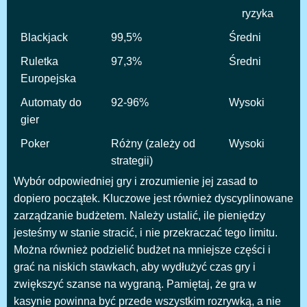
ryzyka
Blackjack
99,5%
Średni
Ruletka
97,3%
Średni
Europejska
Automaty do
92-96%
Wysoki
gier
Poker
Różny (zależy od
Wysoki
strategii)
Wybór odpowiedniej gry i zrozumienie jej zasad to
dopiero początek. Kluczowe jest również dyscyplinowane
zarządzanie budżetem. Należy ustalić, ile pieniędzy
jesteśmy w stanie stracić, i nie przekraczać tego limitu.
Można również podzielić budżet na mniejsze części i
grać na niskich stawkach, aby wydłużyć czas gry i
zwiększyć szanse na wygraną. Pamiętaj, że gra w
kasynie powinna być przede wszystkim rozrywką, a nie