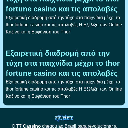
fortune casino και τις απολαβές
Εξαιρετική διαδρομή από την τύχη στα παιχνίδια μέχρι το
thor fortune casino και τις απολαβές Η Εξέλιξη των Online
Καζίνο και η Εμφάνιση του Thor
Εξαιρετική διαδρομή από την
τύχη στα παιχνίδια μέχρι το thor
fortune casino και τις απολαβές
Εξαιρετική διαδρομή από την τύχη στα παιχνίδια μέχρι το
thor fortune casino και τις απολαβές Η Εξέλιξη των Online
Καζίνο και η Εμφάνιση του Thor
O
T7 Cassino
chegou ao Brasil para revolucionar a