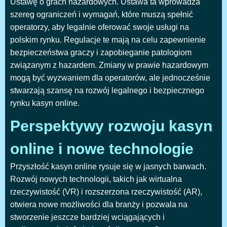
Ustawę o grach hazardowych. Ustawa ta wprowadza
szereg ograniczeń i wymagań, które muszą spełnić
operatorzy, aby legalnie oferować swoje usługi na
polskim rynku. Regulacje te mają na celu zapewnienie
bezpieczeństwa graczy i zapobieganie patologiom
związanym z hazardem. Zmiany w prawie hazardowym
mogą być wyzwaniem dla operatorów, ale jednocześnie
stwarzają szansę na rozwój legalnego i bezpiecznego
rynku kasyn online.
Perspektywy rozwoju kasyn
online i nowe technologie
Przyszłość kasyn online rysuje się w jasnych barwach.
Rozwój nowych technologii, takich jak wirtualna
rzeczywistość (VR) i rozszerzona rzeczywistość (AR),
otwiera nowe możliwości dla branży i pozwala na
stworzenie jeszcze bardziej wciągających i