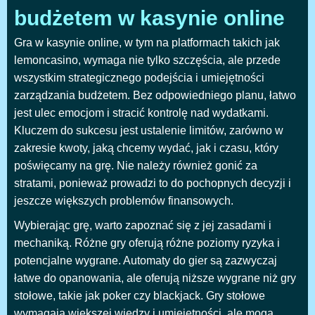
budżetem w kasynie online
Gra w kasynie online, w tym na platformach takich jak
lemoncasino, wymaga nie tylko szczęścia, ale przede
wszystkim strategicznego podejścia i umiejętności
zarządzania budżetem. Bez odpowiedniego planu, łatwo
jest ulec emocjom i stracić kontrolę nad wydatkami.
Kluczem do sukcesu jest ustalenie limitów, zarówno w
zakresie kwoty, jaką chcemy wydać, jak i czasu, który
poświęcamy na grę. Nie należy również gonić za
stratami, ponieważ prowadzi to do pochopnych decyzji i
jeszcze większych problemów finansowych.
Wybierając grę, warto zapoznać się z jej zasadami i
mechaniką. Różne gry oferują różne poziomy ryzyka i
potencjalne wygrane. Automaty do gier są zazwyczaj
łatwe do opanowania, ale oferują niższe wygrane niż gry
stołowe, takie jak poker czy blackjack. Gry stołowe
wymagają większej wiedzy i umiejętności, ale mogą