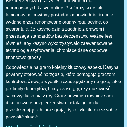
Bezpieczeństwo graczy jest priorytetem dla
renomowanych kasyn online. Platformy takie jak
lemoncasino powinny posiadać odpowiednie licencje
wydane przez renomowane organy regulacyjne, co
gwarantuje, że kasyno działa zgodnie z prawem i
przestrzega standardów bezpieczeństwa. Ważne jest
również, aby kasyno wykorzystywało zaawansowane
technologie szyfrowania, chroniące dane osobowe i
finansowe graczy.
Odpowiedzialna gra to kolejny kluczowy aspekt. Kasyna
powinny oferować narzędzia, które pomagają graczom
kontrolować swoje wydatki i czas spędzany na grze, takie
jak limity depozytów, limity czasu gry, czy możliwość
samowykluczenia z gry. Gracz powinien również sam
dbać o swoje bezpieczeństwo, ustalając limity i
przestrzegając ich, oraz grając tylko tyle, ile może sobie
pozwolić stracić.