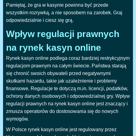
Pamiętaj, że gra w kasynie powinna być przede
wszystkim rozrywką, a nie sposobem na zarobek. Graj
odpowiedzialnie i ciesz się grą.
Wpływ regulacji prawnych
na rynek kasyn online
Rynek kasyn online podlega coraz bardziej restrykcyjnym
regulacjom prawnym na całym świecie. Państwa starają
się chronić swoich obywateli przed negatywnymi
skutkami hazardu, takie jak uzależnienie i problemy
finansowe. Regulacje te dotyczą m.in. licencji, podatków,
ochrony danych osobowych i odpowiedzialnej gry. Wpływ
regulacji prawnych na rynek kasyn online jest znaczący i
zmusza operatorów do dostosowania się do nowych
wymogów.
W Polsce rynek kasyn online jest regulowany przez