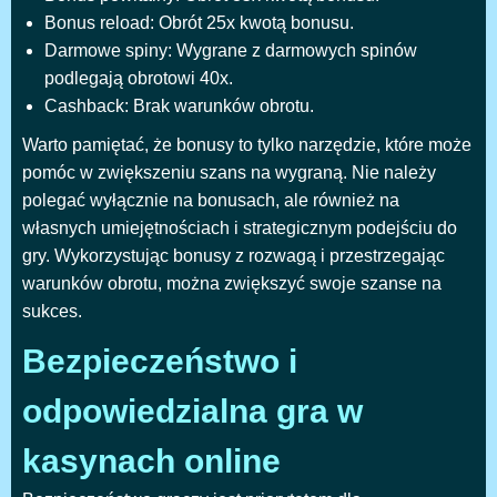
Bonus reload: Obrót 25x kwotą bonusu.
Darmowe spiny: Wygrane z darmowych spinów
podlegają obrotowi 40x.
Cashback: Brak warunków obrotu.
Warto pamiętać, że bonusy to tylko narzędzie, które może
pomóc w zwiększeniu szans na wygraną. Nie należy
polegać wyłącznie na bonusach, ale również na
własnych umiejętnościach i strategicznym podejściu do
gry. Wykorzystując bonusy z rozwagą i przestrzegając
warunków obrotu, można zwiększyć swoje szanse na
sukces.
Bezpieczeństwo i
odpowiedzialna gra w
kasynach online