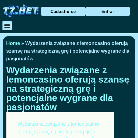
Cadastre-se
Entrar
Baixar Aplicativo
Caça Níqueis
Cassino Ao Vivo
Home
»
Wydarzenia związane z lemoncasino oferują
szansę na strategiczną grę i potencjalne wygrane dla
pasjonatów
Wydarzenia związane z
lemoncasino oferują szansę
na strategiczną grę i
potencjalne wygrane dla
pasjonatów
Wydarzenia związane z lemoncasino
oferują szansę na strategiczną grę i