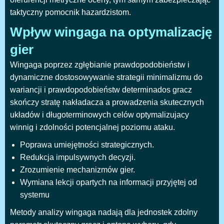
taktyczny pomocnik hazardzistom.
Wpływ wingaga na optymalizację
gier
Wingaga poprzez zgłębianie prawdopodobieństw i
dynamiczne dostosowywanie strategii minimalizmu do
wariancji i prawdopodobieństw determinados gracz
skończy stratę nakładacza a prowadzenia skutecznych
układów i długoterminowych celów optymalizujacy
winnig i zdolności potencjalnej poziomu ataku.
Poprawa umiejętności strategicznych.
Redukcja impulsywnych decyzji.
Zrozumienie mechanizmów gier.
Wymiana lekcji opartych na informacji przyjętej od
systemu
Metody analizy wingaga nadają dla jednostek zdolny