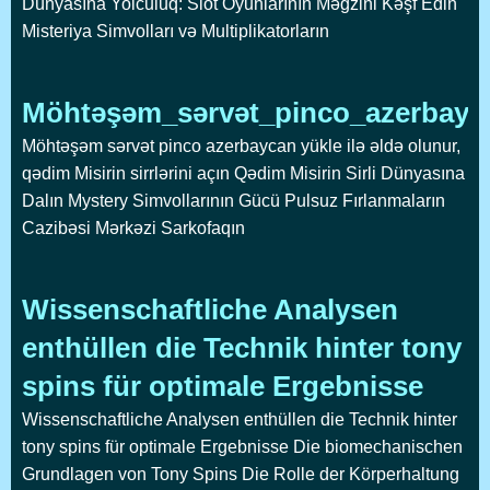
Dünyasına Yolculuq: Slot Oyunlarının Məğzini Kəşf Edin
Misteriya Simvolları və Multiplikatorların
Möhtəşəm_sərvət_pinco_azerbayca
Möhtəşəm sərvət pinco azerbaycan yükle ilə əldə olunur,
qədim Misirin sirrlərini açın Qədim Misirin Sirli Dünyasına
Dalın Mystery Simvollarının Gücü Pulsuz Fırlanmaların
Cazibəsi Mərkəzi Sarkofaqın
Wissenschaftliche Analysen
enthüllen die Technik hinter tony
spins für optimale Ergebnisse
Wissenschaftliche Analysen enthüllen die Technik hinter
tony spins für optimale Ergebnisse Die biomechanischen
Grundlagen von Tony Spins Die Rolle der Körperhaltung