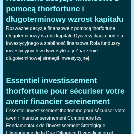
pomocą thorfortune i
długoterminowy wzrost kapitału
Rozważne decyzje finansowe z pomocą thorfortune i
długoterminowy wzrost kapitału Dywersyfikacja portfela
inwestycyjnego a stabilność finansowa Rola funduszy
inwestycyjnych w dywersyfikacji Znaczenie
długoterminowej strategii inwestycyjnej
Essentiel investissement
thorfortune pour sécuriser votre
avenir financier sereinement
Essentiel investissement thorfortune pour sécuriser votre
avenir financier sereinement Comprendre les
Fondamentaux de l'Investissement Stratégique
L'Importance de la Due Diligence Diversification et