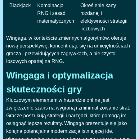
Blackjack
Kombinacja
Określenie karty
RNG i zasad
rozdanej i
matematycznych
efektywności strategii
liczbowych
Wingaga, w kontekście zmiennych algorytmów, oferuje
nową perspektywę, koncentrując się na umiejętnościach
gracza i przewidujących zagrywkach, a nie czysto
losowych opartej na RNG.
Wingaga i optymalizacja
skuteczności gry
Kluczowym elementem w hazardzie online jest
zwiększenie szans na wygraną i zminimalizowanie strat.
Gracze poszukują strategii i narzędzi, które pomogą im
osiągnąć lepsze rezultaty. Wingaga prezentuje się jako
kolejna potencjalna modernizacja istniejącej ide,
oferurencji metryczne oceny, tym samym zabezpieczając