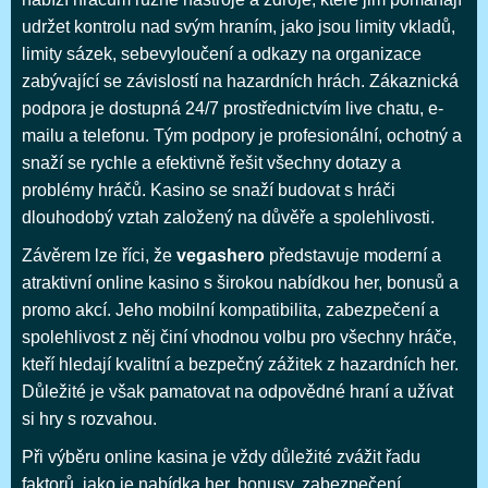
udržet kontrolu nad svým hraním, jako jsou limity vkladů,
limity sázek, sebevyloučení a odkazy na organizace
zabývající se závislostí na hazardních hrách. Zákaznická
podpora je dostupná 24/7 prostřednictvím live chatu, e-
mailu a telefonu. Tým podpory je profesionální, ochotný a
snaží se rychle a efektivně řešit všechny dotazy a
problémy hráčů. Kasino se snaží budovat s hráči
dlouhodobý vztah založený na důvěře a spolehlivosti.
Závěrem lze říci, že
vegashero
představuje moderní a
atraktivní online kasino s širokou nabídkou her, bonusů a
promo akcí. Jeho mobilní kompatibilita, zabezpečení a
spolehlivost z něj činí vhodnou volbu pro všechny hráče,
kteří hledají kvalitní a bezpečný zážitek z hazardních her.
Důležité je však pamatovat na odpovědné hraní a užívat
si hry s rozvahou.
Při výběru online kasina je vždy důležité zvážit řadu
faktorů, jako je nabídka her, bonusy, zabezpečení,