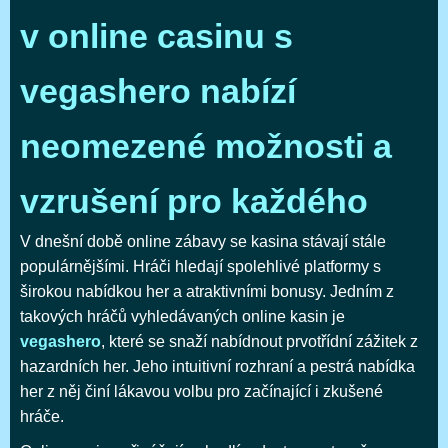
v online casinu s
vegashero nabízí
neomezené možnosti a
vzrušení pro každého
V dnešní době online zábavy se kasina stávají stále
populárnějšími. Hráči hledají spolehlivé platformy s
širokou nabídkou her a atraktivními bonusy. Jedním z
takových hráčů vyhledávaných online kasin je
vegashero
, které se snaží nabídnout prvotřídní zážitek z
hazardních her. Jeho intuitivní rozhraní a pestrá nabídka
her z něj činí lákavou volbu pro začínající i zkušené
hráče.