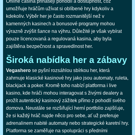
Online casina přinášejí pohodlí a dostupnost, což
umožňuje hráčům užívat si oblíbené hry kdykoliv a
kdekoliv. Výběr her je často rozmanitější než v
kamenných kasinech a bonusové programy mohou
výrazně zvýšit šance na výhru. Důležité je však vybírat
pouze licencovaná a regulovaná kasina, aby byla
zajištěna bezpečnost a spravedlnost her.
Široká nabídka her a zábavy
Vegashero
se pyšní rozsáhlou sbírkou her, která
zahrnuje klasické kasinové hry jako jsou automaty, ruleta,
blackjack a poker. Kromě toho nabízí platforma i live
kasino, kde hráči mohou interagovat s živými dealery a
prožít autentický kasinový zážitek přímo z pohodlí svého
domova. Neustále se rozšiřující herní portfolio zajišťuje,
že si každý hráč najde něco pro sebe, ať už preferuje
adrenalinem nabité automaty nebo strategické karetní hry.
Platforma se zaměřuje na spolupráci s předními