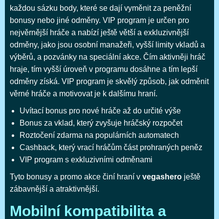
každou sázku body, které se dají vyměnit za peněžní
bonusy nebo jiné odměny. VIP program je určen pro
nejvěrnější hráče a nabízí ještě větší a exkluzivnější
odměny, jako jsou osobní manažeři, vyšší limity vkladů a
výběrů, a pozvánky na speciální akce. Čím aktivněji hráč
hraje, tím vyšší úroveň v programu dosáhne a tím lepší
odměny získá. VIP program je skvělý způsob, jak odměnit
věrné hráče a motivovat je k dalšímu hraní.
Uvítací bonus pro nové hráče až do určité výše
Bonus za vklad, který zvyšuje hráčský rozpočet
Roztočení zdarma na populárních automatech
Cashback, který vrací hráčům část prohraných peněz
VIP program s exkluzivními odměnami
Tyto bonusy a promo akce činí hraní v
vegashero
ještě
zábavnější a atraktivnější.
Mobilní kompatibilita a