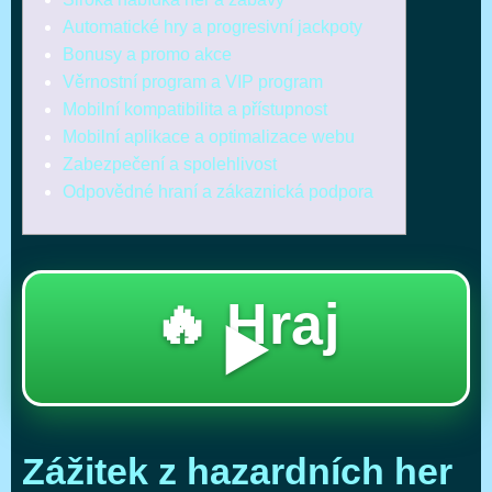
Automatické hry a progresivní jackpoty
Bonusy a promo akce
Věrnostní program a VIP program
Mobilní kompatibilita a přístupnost
Mobilní aplikace a optimalizace webu
Zabezpečení a spolehlivost
Odpovědné hraní a zákaznická podpora
🔥 Hraj
▶️
Zážitek z hazardních her