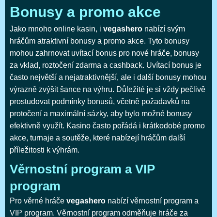
Bonusy a promo akce
Jako mnoho online kasin, i
vegashero
nabízí svým
hráčům atraktivní bonusy a promo akce. Tyto bonusy
mohou zahrnovat uvítací bonus pro nové hráče, bonusy
za vklad, roztočení zdarma a cashback. Uvítací bonus je
často největší a nejatraktivnější, ale i další bonusy mohou
výrazně zvýšit šance na výhru. Důležité je si vždy pečlivě
prostudovat podmínky bonusů, včetně požadavků na
protočení a maximální sázky, aby bylo možné bonusy
efektivně využít. Kasino často pořádá i krátkodobé promo
akce, turnaje a soutěže, které nabízejí hráčům další
příležitosti k výhrám.
Věrnostní program a VIP
program
Pro věrné hráče
vegashero
nabízí věrnostní program a
VIP program. Věrnostní program odměňuje hráče za