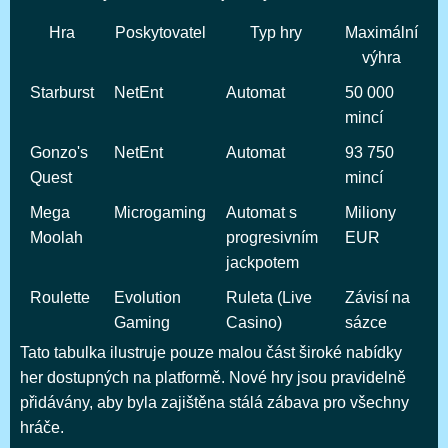
Hra
Poskytovatel
Typ hry
Maximální
výhra
Starburst
NetEnt
Automat
50 000
mincí
Gonzo's
NetEnt
Automat
93 750
Quest
mincí
Mega
Microgaming
Automat s
Miliony
Moolah
progresivním
EUR
jackpotem
Roulette
Evolution
Ruleta (Live
Závisí na
Gaming
Casino)
sázce
Tato tabulka ilustruje pouze malou část široké nabídky
her dostupných na platformě. Nové hry jsou pravidelně
přidávány, aby byla zajištěna stálá zábava pro všechny
hráče.