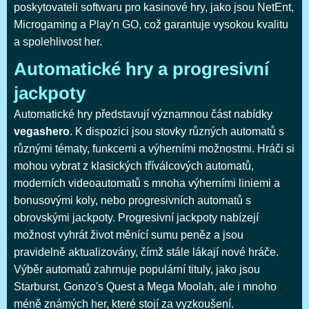
poskytovateli softwaru pro kasinové hry, jako jsou NetEnt,
Microgaming a Play'n GO, což garantuje vysokou kvalitu
a spolehlivost her.
Automatické hry a progresivní
jackpoty
Automatické hry představují významnou část nabídky
vegashero
. K dispozici jsou stovky různých automatů s
různými tématy, funkcemi a výherními možnostmi. Hráči si
mohou vybrat z klasických tříválcových automatů,
moderních videoautomatů s mnoha výherními liniemi a
bonusovými koly, nebo progresivních automatů s
obrovskými jackpoty. Progresivní jackpoty nabízejí
možnost vyhrát život měnící sumu peněz a jsou
pravidelně aktualizovány, čímž stále lákají nové hráče.
Výběr automatů zahrnuje populární tituly, jako jsou
Starburst, Gonzo's Quest a Mega Moolah, ale i mnoho
méně známých her, které stojí za vyzkoušení.