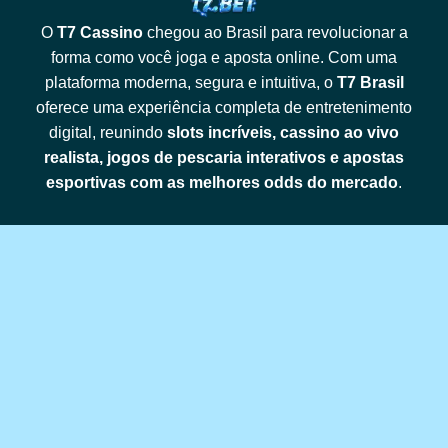
O
T7 Cassino
chegou ao Brasil para revolucionar a
forma como você joga e aposta online. Com uma
plataforma moderna, segura e intuitiva, o
T7 Brasil
oferece uma experiência completa de entretenimento
digital, reunindo
slots incríveis, cassino ao vivo
realista, jogos de pescaria interativos e apostas
esportivas com as melhores odds do mercado
.