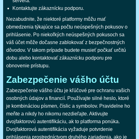
servera.
Kontaktujte zákaznícku podporu.
Nezabudnite, že niektoré platformy môžu mať
obmedzenia týkajúce sa počtu neúspešných pokusov o
prihlásenie. Po niekoľkých neúspešných pokusoch sa
váš účet môže dočasne zablokovať z bezpečnostných
dôvodov. V takom prípade budete musieť počkať určitú
dobu alebo kontaktovať zákaznícku podporu pre
obnovenie prístupu.
Zabezpečenie vášho účtu
Zabezpečenie vášho účtu je kľúčové pre ochranu vašich
osobných údajov a financií. Používajte silné heslo, ktoré
je kombináciou písmen, číslic a symbolov. Pravidelne ho
meňte a nikdy ho nikomu nezdieľajte. Aktivujte
dvojfaktorovú autentifikáciu, ak to platforma ponúka.
Dvojfaktorová autentifikácia vyžaduje potvrdenie
prihlásenia prostredníctvom druhého zariadenia, ako je