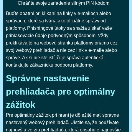
Chráňte svoje zariadenie silným PIN kódom.
Buďte opatrní pri klikaní na linky v e-mailoch alebo
správach, ktoré sa tvária ako oficiálne správy od
platformy. Phishingové útoky sa snažia získať vaše
prihlasovacie údaje podvodným spôsobom. Vždy
preklikávajte na webovú stránku platformy priamo cez
svoj webový prehliadač a nie cez link v e-maile alebo
správe. Ak si nie ste istí, či je správa autentická,
kontaktujte zákaznícku podporu platformy.
Správne nastavenie
prehliadača pre optimálny
zážitok
Pre optimálny zážitok pri hraní je dôležité mať správne
nastavený webový prehliadač. Uistite sa, že používate
najnovšiu verziu prehliadača, ktorá obsahuje najnovšie