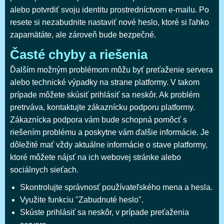
alebo potvrdiť svoju identitu prostredníctvom e-mailu. Po
resete si nezabudnite nastaviť nové heslo, ktoré si ľahko
zapamätáte, ale zároveň bude bezpečné.
Časté chyby a riešenia
Ďalším možným problémom môžu byť preťaženie servera
alebo technické výpadky na strane platformy. V takom
prípade môžete skúsiť prihlásiť sa neskôr. Ak problém
pretrváva, kontaktujte zákaznícku podporu platformy.
Zákaznícka podpora vám bude schopná pomôcť s
riešením problému a poskytne vám ďalšie informácie. Je
dôležité mať vždy aktuálne informácie o stave platformy,
ktoré môžete nájsť na ich webovej stránke alebo
sociálnych sieťach.
Skontrolujte správnosť používateľského mena a hesla.
Využite funkciu "Zabudnuté heslo".
Skúste prihlásiť sa neskôr, v prípade preťaženia