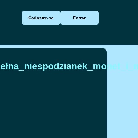
Cadastre-se
Entrar
łna_niespodzianek_monet_i_n