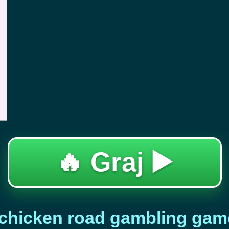
🔥 Graj ▶️
chicken road gambling gam