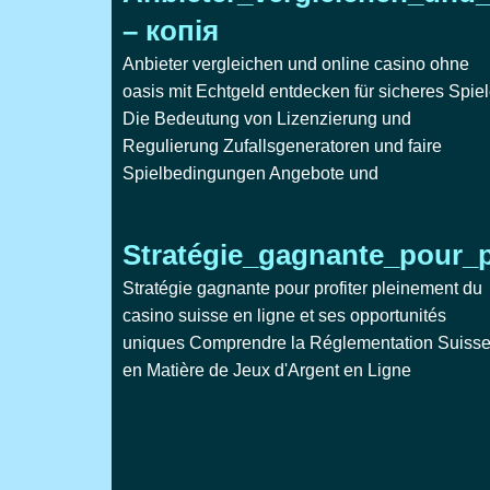
– копія
Anbieter vergleichen und online casino ohne
oasis mit Echtgeld entdecken für sicheres Spie
Die Bedeutung von Lizenzierung und
Regulierung Zufallsgeneratoren und faire
Spielbedingungen Angebote und
Stratégie_gagnante_pour_p
Stratégie gagnante pour profiter pleinement du
casino suisse en ligne et ses opportunités
uniques Comprendre la Réglementation Suiss
en Matière de Jeux d'Argent en Ligne