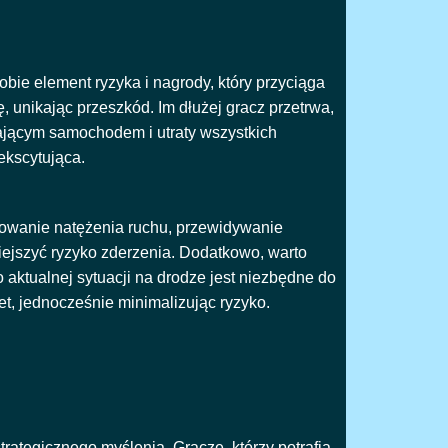
bie element ryzyka i nagrody, który przyciąga
, unikając przeszkód. Im dłużej gracz przetrwa,
żającym samochodem i utraty wszystkich
ekscytująca.
owanie natężenia ruchu, przewidywanie
ejszyć ryzyko zderzenia. Dodatkowo, warto
 aktualnej sytuacji na drodze jest niezbędne do
t, jednocześnie minimalizując ryzyko.
trategicznego myślenia. Gracze, którzy potrafią