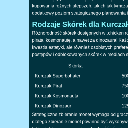
kupowania różnych ulepszeń, takich jak tymcza
dodatkowy poziom strategicznego planowania i 
Rodzaje Skórek dla Kurcza
Różnorodność skórek dostępnych w „chicken r
pirata, kosmonautę, a nawet za dinozaura! Każd
kwestia estetyki, ale również osobistych prefe
postępów i odblokowanych skórek w mediach sp
Skórka
Kurczak Superbohater
50
Kurczak Pirat
75
Kurczak Kosmonauta
10
Kurczak Dinozaur
12
Strategiczne zbieranie monet wymaga od gracza
dlatego zbieranie monet powinno być wykonyw