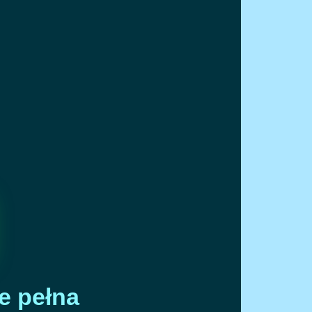
e pełna