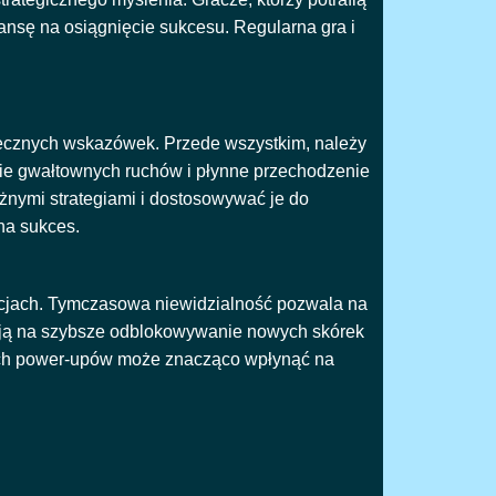
nsę na osiągnięcie sukcesu. Regularna gra i
utecznych wskazówek. Przede wszystkim, należy
nie gwałtownych ruchów i płynne przechodzenie
nymi strategiami i dostosowywać je do
na sukces.
acjach. Tymczasowa niewidzialność pozwala na
ają na szybsze odblokowywanie nowych skórek
tych power-upów może znacząco wpłynąć na