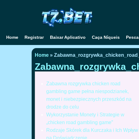
Home
Registrar
Baixar Aplicativo
Caça Níqueis
Pesca
Home
»
Zabawna_rozgrywka_chicken_road
Zabawna_rozgrywka_ch
Zabawna rozgrywka chicken road
gambling game pełna niespodzianek,
monet i niebezpiecznych przeszkód na
drodze do celu
Wykorzystanie Monety i Strategie w
„chicken road gambling game”
Rodzaje Skórek dla Kurczaka i Ich Wpływ
na Doświadczenie