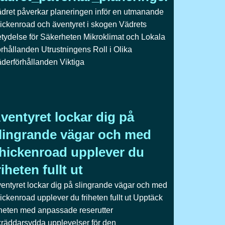
dret påverkar planeringen inför en utmanande
ickenroad och äventyret i skogen Vädrets
tydelse för Säkerheten Mikroklimat och Lokala
rhållanden Utrustningens Roll i Olika
derförhållanden Viktiga
se_en_ligne_et_ses_op
ategien_rund_online_casino_ohne_oa
ventyret lockar dig på
lingrande vägar och med
hickenroad upplever du
riheten fullt ut
entyret lockar dig på slingrande vägar och med
ickenroad upplever du friheten fullt ut Upptäck
iheten med anpassade reserutter
räddarsydda upplevelser för den