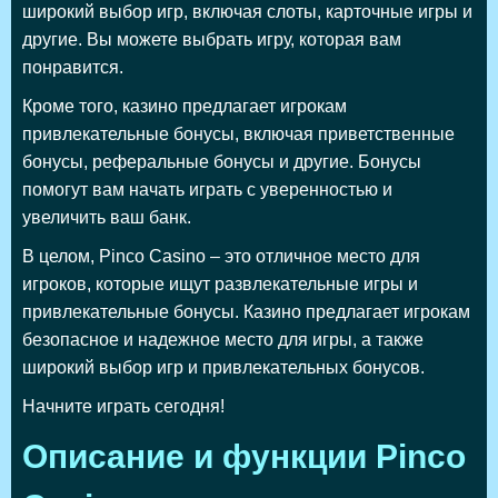
широкий выбор игр, включая слоты, карточные игры и
другие. Вы можете выбрать игру, которая вам
понравится.
Кроме того, казино предлагает игрокам
привлекательные бонусы, включая приветственные
бонусы, реферальные бонусы и другие. Бонусы
помогут вам начать играть с уверенностью и
увеличить ваш банк.
В целом, Pinco Casino – это отличное место для
игроков, которые ищут развлекательные игры и
привлекательные бонусы. Казино предлагает игрокам
безопасное и надежное место для игры, а также
широкий выбор игр и привлекательных бонусов.
Начните играть сегодня!
Описание и функции Pinco