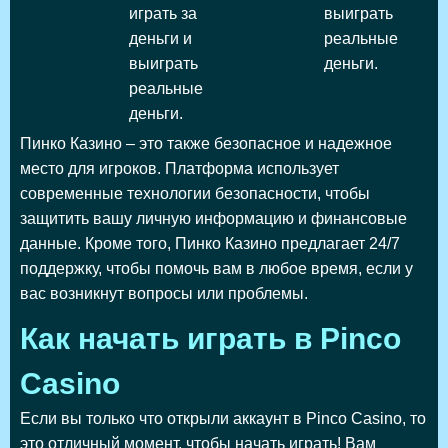
играть за
выиграть
деньги и
реальные
выиграть
деньги.
реальные
деньги.
Пинко Казино – это также безопасное и надежное
место для игроков. Платформа использует
современные технологии безопасности, чтобы
защитить вашу личную информацию и финансовые
данные. Кроме того, Пинко Казино предлагает 24/7
поддержку, чтобы помочь вам в любое время, если у
вас возникнут вопросы или проблемы.
Как начать играть в Pinco
Casino
Если вы только что открыли аккаунт в Pinco Casino, то
это отличный момент, чтобы начать играть! Вам