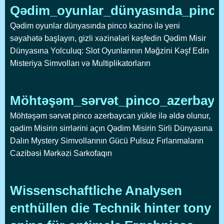
Qədim_oyunlar_dünyasında_pinco_k
Qədim oyunlar dünyasında pinco kazino ilə yeni
səyahətə başlayın, gizli xəzinələri kəşfedin Qədim Misir
Dünyasına Yolculuq: Slot Oyunlarının Məğzini Kəşf Edin
Misteriya Simvolları və Multiplikatorların
Möhtəşəm_sərvət_pinco_azerbayca
Möhtəşəm sərvət pinco azerbaycan yükle ilə əldə olunur,
qədim Misirin sirrlərini açın Qədim Misirin Sirli Dünyasına
Dalın Mystery Simvollarının Gücü Pulsuz Fırlanmaların
Cazibəsi Mərkəzi Sarkofaqın
Wissenschaftliche Analysen
enthüllen die Technik hinter tony