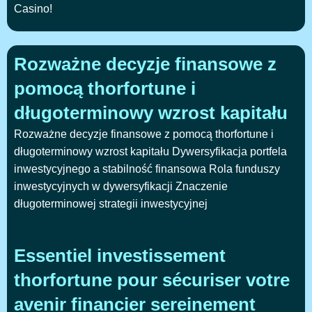
Casino!
Rozważne decyzje finansowe z
pomocą thorfortune i
długoterminowy wzrost kapitału
Rozważne decyzje finansowe z pomocą thorfortune i
długoterminowy wzrost kapitału Dywersyfikacja portfela
inwestycyjnego a stabilność finansowa Rola funduszy
inwestycyjnych w dywersyfikacji Znaczenie
długoterminowej strategii inwestycyjnej
Essentiel investissement
thorfortune pour sécuriser votre
avenir financier sereinement