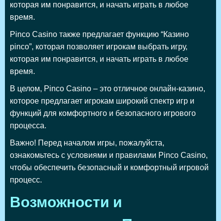
которая им понравится, и начать играть в любое
время.
Pinco Casino также предлагает функцию “Казино
pinco”, которая позволяет игрокам выбрать игру,
которая им понравится, и начать играть в любое
время.
В целом, Pinco Casino – это отличное онлайн-казино,
которое предлагает игрокам широкий спектр игр и
функций для комфортного и безопасного игрового
процесса.
Важно! Перед началом игры, пожалуйста,
ознакомьтесь с условиями и правилами Pinco Casino,
чтобы обеспечить безопасный и комфортный игровой
процесс.
Возможности и